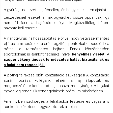
A gyűrűs, tincsezett haj fémallergiás hölgyeknek nem ajánlott!
Leszedésnél ezeket a mikrogyűrűket összeroppantják, így
nem áll fenn a hajtépés esélye. Megközelítőleg három
havonta kell cserélni.
A nanogyűrűs hajhosszabbítás előnye, hogy vegyszermentes
eljárás, ami során extra erős rögzítési pontokkal kapcsolódik a
póthaj a természetes hajhoz. Ennek köszönhetően
sportolóknak is ajánlott technika, mivel
kényelmes viselet
. A
szuper vékony tincsek természetes hatást biztosítanak és
a hajat sem roncsolják.
A póthaj felrakása előtt konzultáció szükséges! A konzultáció
során fodrász kollégánk felméri a haj állapotát, és
megbeszélésre kerül a póthaj hossza, mennyisége. A hajakat
egyedileg rendeljük vendégeinknek, prémium minőségben.
Amennyiben szükséges a felrakáskor festésre és vágásra is
sor kerül előzetesen egyeztetettek alapján.