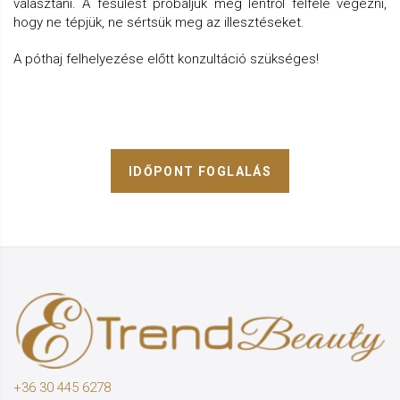
választani. A fésülést próbáljuk meg lentről felfelé végezni,
hogy ne tépjük, ne sértsük meg az illesztéseket.
A póthaj felhelyezése előtt konzultáció szükséges!
IDŐPONT FOGLALÁS
+36 30 445 6278