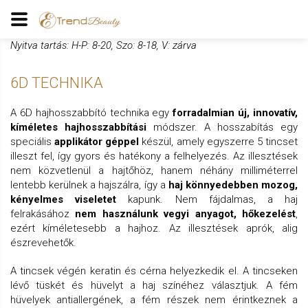
Nyitva tartás: H-P: 8-20, Szo: 8-18, V: zárva
6D TECHNIKA
A 6D hajhosszabbító technika egy
forradalmian új, innovatív,
kíméletes hajhosszabbítási
módszer. A hosszabítás egy
speciális
applikátor géppel
készül, amely egyszerre 5 tincset
illeszt fel, így gyors és hatékony a felhelyezés. Az illesztések
nem közvetlenül a hajtőhöz, hanem néhány milliméterrel
lentebb kerülnek a hajszálra, így a
haj könnyedebben mozog,
kényelmes viseletet
kapunk. Nem fájdalmas, a haj
felrakásához
nem használunk vegyi anyagot, hőkezelést
,
ezért kíméletesebb a hajhoz. Az illesztések aprók, alig
észrevehetők.
A tincsek végén keratin és cérna helyezkedik el. A tincseken
lévő tüskét és hüvelyt a haj színéhez választjuk. A fém
hüvelyek antiallergének, a fém részek nem érintkeznek a