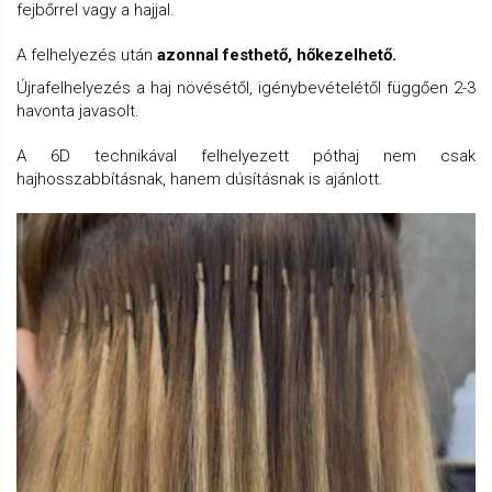
fejbőrrel vagy a hajjal.
A felhelyezés után
azonnal festhető, hőkezelhető.
Újrafelhelyezés a haj növésétől, igénybevételétől függően 2-3
havonta javasolt.
A 6D technikával felhelyezett póthaj nem csak
hajhosszabbításnak, hanem dúsításnak is ajánlott.