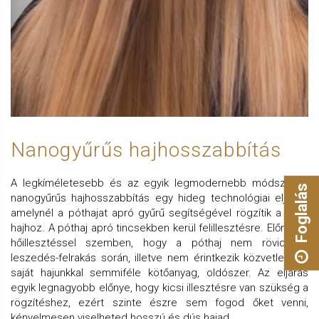
Nanogyűrűs hajhosszabbítás
A legkíméletesebb és az egyik legmodernebb módszer, a
Foglalás
nanogyűrűs hajhosszabbítás egy hideg technológiai eljárás,
amelynél a póthajat apró gyűrű segítségével rögzítik a saját
hajhoz. A póthaj apró tincsekben kerül felillesztésre. Előnyei a
hőillesztéssel szemben, hogy a póthaj nem rövidül a
leszedés-felrakás során, illetve nem érintkezik közvetlenül a
saját hajunkkal semmiféle kötőanyag, oldószer. Az eljárás
egyik legnagyobb előnye, hogy kicsi illesztésre van szükség a
rögzítéshez, ezért szinte észre sem fogod őket venni,
kényelmesen viselheted hosszú és dús hajad.