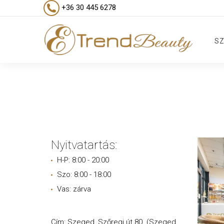
+36 30 445 6278
SZ
Nyitvatartás:
H-P: 8:00 - 20:00
Szo: 8:00 - 18:00
Vas: zárva
Cím: Szeged, Szőregi út 80. (Szeged