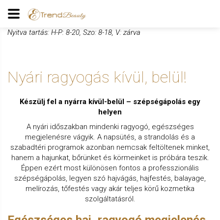
Nyitva tartás: H-P: 8-20, Szo: 8-18, V: zárva
Nyári ragyogás kívül, belül!
Készülj fel a nyárra kívül-belül – szépségápolás egy
helyen
A nyári időszakban mindenki ragyogó, egészséges
megjelenésre vágyik. A napsütés, a strandolás és a
szabadtéri programok azonban nemcsak feltöltenek minket,
hanem a hajunkat, bőrünket és körmeinket is próbára teszik.
Éppen ezért most különösen fontos a professzionális
szépségápolás, legyen szó hajvágás, hajfestés, balayage,
melírozás, tőfestés vagy akár teljes körű kozmetika
szolgáltatásról.