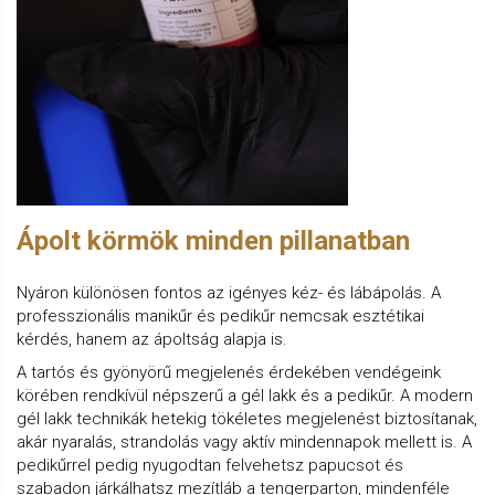
Ápolt körmök minden pillanatban
Nyáron különösen fontos az igényes kéz- és lábápolás. A
professzionális manikűr és pedikűr nemcsak esztétikai
kérdés, hanem az ápoltság alapja is.
A tartós és gyönyörű megjelenés érdekében vendégeink
körében rendkívül népszerű a gél lakk és a pedikűr. A modern
gél lakk technikák hetekig tökéletes megjelenést biztosítanak,
akár nyaralás, strandolás vagy aktív mindennapok mellett is. A
pedikűrrel pedig nyugodtan felvehetsz papucsot és
szabadon járkálhatsz mezítláb a tengerparton, mindenféle