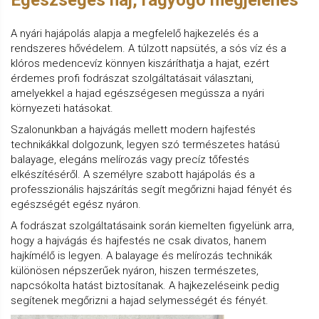
Egészséges haj, ragyogó megjelenés
A nyári hajápolás alapja a megfelelő hajkezelés és a
rendszeres hővédelem. A túlzott napsütés, a sós víz és a
klóros medencevíz könnyen kiszáríthatja a hajat, ezért
érdemes profi fodrászat szolgáltatásait választani,
amelyekkel a hajad egészségesen megússza a nyári
környezeti hatásokat.
Szalonunkban a hajvágás mellett modern hajfestés
technikákkal dolgozunk, legyen szó természetes hatású
balayage, elegáns melírozás vagy precíz tőfestés
elkészítéséről. A személyre szabott hajápolás és a
professzionális hajszárítás segít megőrizni hajad fényét és
egészségét egész nyáron.
A fodrászat szolgáltatásaink során kiemelten figyelünk arra,
hogy a hajvágás és hajfestés ne csak divatos, hanem
hajkímélő is legyen. A balayage és melírozás technikák
különösen népszerűek nyáron, hiszen természetes,
napcsókolta hatást biztosítanak. A hajkezeléseink pedig
segítenek megőrizni a hajad selymességét és fényét.