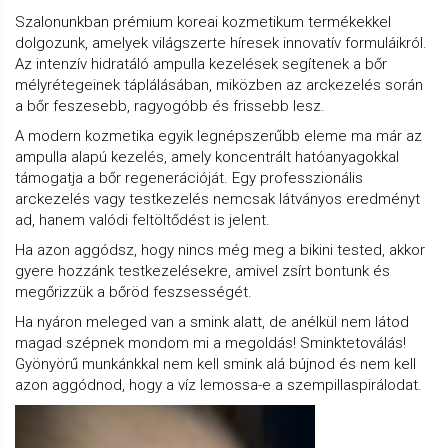
Szalonunkban prémium koreai kozmetikum termékekkel
dolgozunk, amelyek világszerte híresek innovatív formuláikról.
Az intenzív hidratáló ampulla kezelések segítenek a bőr
mélyrétegeinek táplálásában, miközben az arckezelés során
a bőr feszesebb, ragyogóbb és frissebb lesz.
A modern kozmetika egyik legnépszerűbb eleme ma már az
ampulla alapú kezelés, amely koncentrált hatóanyagokkal
támogatja a bőr regenerációját. Egy professzionális
arckezelés vagy testkezelés nemcsak látványos eredményt
ad, hanem valódi feltöltődést is jelent.
Ha azon aggódsz, hogy nincs még meg a bikini tested, akkor
gyere hozzánk testkezelésekre, amivel zsírt bontunk és
megőrizzük a bőröd feszsességét.
Ha nyáron meleged van a smink alatt, de anélkül nem látod
magad szépnek mondom mi a megoldás! Sminktetoválás!
Gyönyörű munkánkkal nem kell smink alá bújnod és nem kell
azon aggódnod, hogy a víz lemossa-e a szempillaspirálodat.