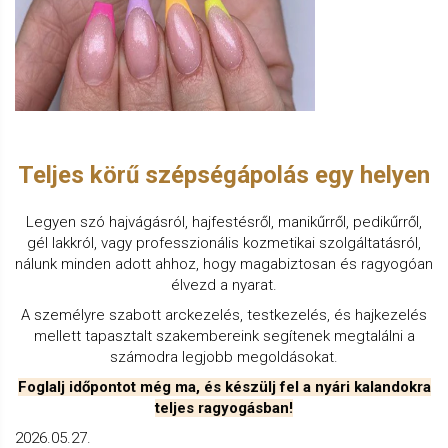
Teljes körű szépségápolás egy helyen
Legyen szó hajvágásról, hajfestésről, manikűrről, pedikűrről,
gél lakkról, vagy professzionális kozmetikai szolgáltatásról,
nálunk minden adott ahhoz, hogy magabiztosan és ragyogóan
élvezd a nyarat.
A személyre szabott arckezelés, testkezelés, és hajkezelés
mellett tapasztalt szakembereink segítenek megtalálni a
számodra legjobb megoldásokat.
Foglalj időpontot még ma, és készülj fel a nyári kalandokra
teljes ragyogásban!
2026.05.27.