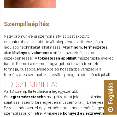
Szempillaépítés
Nagy örömünkre új szempilla stylist csatlakozott
csapatunkhoz, aki több továbbképzésen vett részt, és a
legújabb technikákat alkalmazza. Akár
finom, természetes
,
akár
látványos, volumenes
pillákat szeretnél, biztos
kezekben leszel. A
tökéletesen applikált
műszempilla éveket
fiatalít! Kiemeli a szemet, ragyogóbbá teszi a tekintetet,
formálja, dúsabbá, ívesebbé és hosszabbá varázsolja a
természetes szempillákat, ezáltal pedig minden nőnek jól áll!
1D SZEMPILLA:
Foglalás
Az 1D szempilla technika a legegyszerűbb
és
legtermészetesebb
megközelítést jelenti, ahol minden
saját szál szempillára egyetlen műszempillát (1D) helyezünk.
Ezzel a módszerrel egy természetes megjelenésű, egyszerű
szempillasor jön létre. A viselése
könnyed és észrevétlen
,