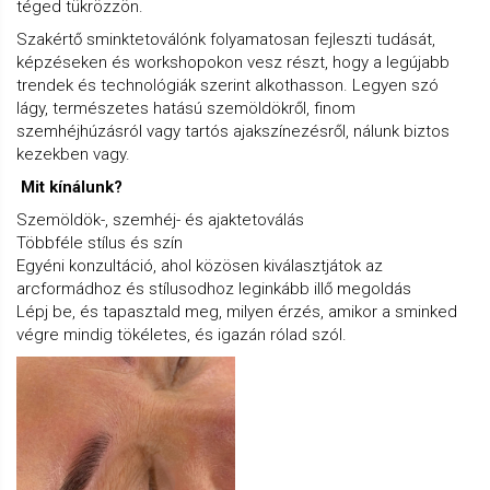
téged tükrözzön.
Szakértő sminktetoválónk folyamatosan fejleszti tudását,
képzéseken és workshopokon vesz részt, hogy a legújabb
trendek és technológiák szerint alkothasson. Legyen szó
lágy, természetes hatású szemöldökről, finom
szemhéjhúzásról vagy tartós ajakszínezésről, nálunk biztos
kezekben vagy.
Mit kínálunk?
Szemöldök-, szemhéj- és ajaktetoválás
Többféle stílus és szín
Egyéni konzultáció, ahol közösen kiválasztjátok az
arcformádhoz és stílusodhoz leginkább illő megoldás
Lépj be, és tapasztald meg, milyen érzés, amikor a sminked
végre mindig tökéletes, és igazán rólad szól.