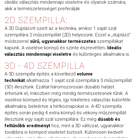
ideális választás mindennapi viseletre és olyanok számára,
akik a természetességet preferálják
2D SZEMPILLA:
A 2D Duplázott szett az a technika, amikor 1 saját szál
szempillára 2 műszempillát (2D) helyezünk. Ezzel a „duplázó”
módszerrel
sűrű, ugyanakkor természetes
szempillákat
kapunk. A viselése könnyű és szinte észrevétlen
. Ideális
választás mindennapi viseletre
és különleges alkalmakra is.
3D - 4D SZEMPILLA
A 3D szempilla építés a következő
volume
technikát
alkalmazza: 1 saját szál szempillára 3 műszempillát
(3D) illesztünk. Ezáltal háromszorosan dúsabb hatást
érhetünk el, miközben még mindig természetesnek tűnik. A
viselése könnyed és légies, így tökéletes választás különféle
alkalmakra, beleértve a hétköznapokat is. A 4D szempilla
építés során pedig 4 extra könnyű és vékony műszempillát
illesztünk egy saját szál szempillára. Ez még
dúsabb és
feltűnőbb eredményt
hoz, mint a 3D változat, ugyanakkor
továbbra is könnyed viseletet biztosít. Különösen kedvelt