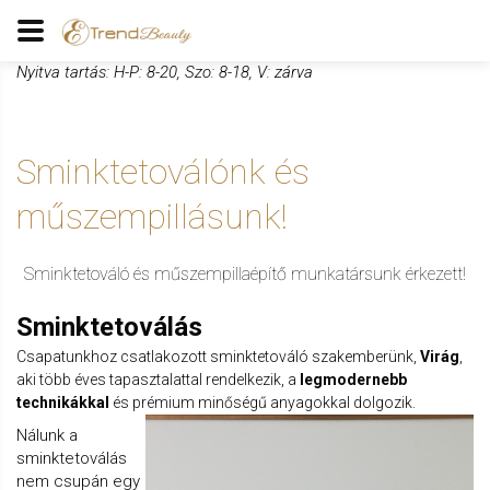
Nyitva tartás: H-P: 8-20, Szo: 8-18, V: zárva
Sminktetoválónk és
műszempillásunk!
Sminktetováló és műszempillaépítő munkatársunk érkezett!
Sminktetoválás
Csapatunkhoz csatlakozott sminktetováló szakemberünk,
Virág
,
aki több éves tapasztalattal rendelkezik, a
legmodernebb
technikákkal
és prémium minőségű anyagokkal dolgozik.
Nálunk a
sminktetoválás
nem csupán egy