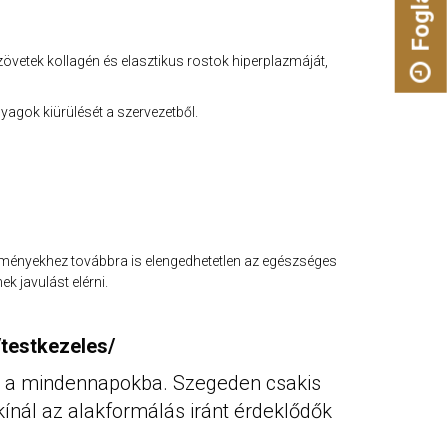
Foglalás
zövetek kollagén és elasztikus rostok hiperplazmáját,
agok kiürülését a szervezetből.
dményekhez továbbra is elengedhetetlen az egészséges
k javulást elérni.
testkezeles/
ető a mindennapokba. Szegeden csakis
kínál az alakformálás iránt érdeklődők