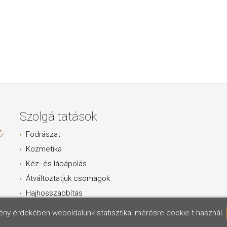
Szolgáltatások
Fodrászat
Kozmetika
Kéz- és lábápolás
Átváltoztatjuk csomagok
Hajhosszabbítás
mény érdekében weboldalunk statisztikai mérésre cookie-t használ.