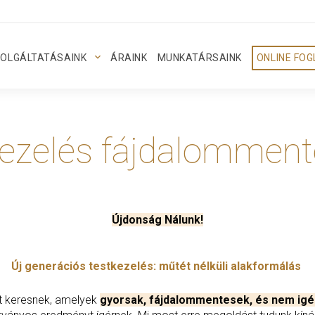
OLGÁLTATÁSAINK
ÁRAINK
MUNKATÁRSAINK
ONLINE FO
kezelés fájdalommen
Újdonság Nálunk!
Új generációs testkezelés: műtét nélküli alakformálás
t keresnek, amelyek
gyorsak, fájdalommentesek, és nem igén