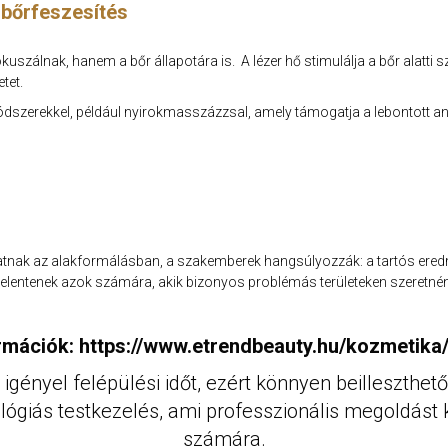
 bőrfeszesítés
szálnak, hanem a bőr állapotára is. A lézer hő stimulálja a bőr alatti s
etet.
dszerekkel, például nyirokmasszázzsal, amely támogatja a lebontott any
hatnak az alakformálásban, a szakemberek hangsúlyozzák: a tartós ere
elentenek azok számára, akik bizonyos problémás területeken szeretnéne
rmációk: https://www.etrendbeauty.hu/kozmetika/
igényel felépülési időt, ezért könnyen beilleszth
ógiás testkezelés, ami professzionális megoldást 
számára.