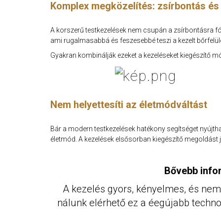
Komplex megközelítés: zsírbontás és
A korszerű testkezelések nem csupán a zsírbontásra fóku
ami rugalmasabbá és feszesebbé teszi a kezelt bőrfelül
Gyakran kombinálják ezeket a kezeléseket kiegészítő mó
Nem helyettesíti az életmódváltást
Bár a modern testkezelések hatékony segítséget nyújt
életmód. A kezelések elsősorban kiegészítő megoldást j
Bővebb info
A kezelés gyors, kényelmes, és nem 
nálunk elérhető ez a éegújabb technol