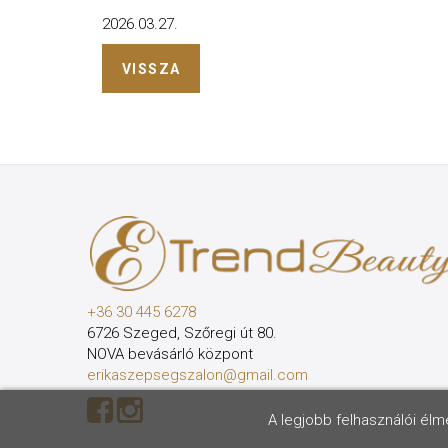
2026.03.27.
VISSZA
+36 30 445 6278
6726 Szeged, Szőregi út 80.
NOVA bevásárló központ
erikaszepsegszalon@gmail.com
A legjobb felhasználói él