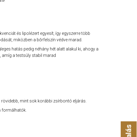
ni!
enciát és lipolézert egyesít, így egyszerre több
sodását, miközben a bőrfelszín védve marad.
ges hatás pedig néhány hét alatt alakul ki, ahogy a
, amíg a testsúly stabil marad
rövidebb, mint sok korábbi zsírbontó eljárás.
n formálhatók.