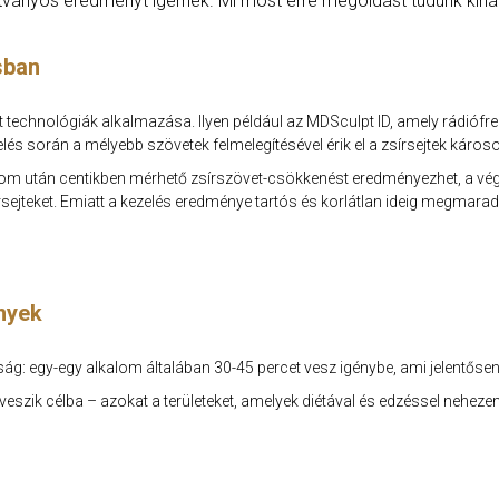
tványos eredményt ígérnek. Mi most erre megoldást tudunk kínál
sban
 technológiák alkalmazása. Ilyen például az MDSculpt ID, amely rádiófrekv
lés során a mélyebb szövetek felmelegítésével érik el a zsírsejtek káro
om után centikben mérhető zsírszövet-csökkenést eredményezhet, a végle
rsejteket. Emiatt a kezelés eredménye tartós és korlátlan ideig megmarad
nyek
g: egy-egy alkalom általában 30-45 percet vesz igénybe, ami jelentősen 
veszik célba – azokat a területeket, amelyek diétával és edzéssel neheze