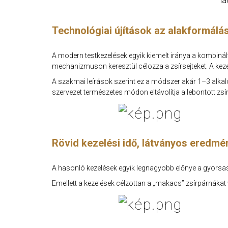
lá
Technológiai újítások az alakformálá
A modern testkezelések egyik kiemelt iránya a kombinált
mechanizmuson keresztül célozza a zsírsejteket. A keze
A szakmai leírások szerint ez a módszer akár 1–3 alkal
szervezet természetes módon eltávolítja a lebontott zsí
Rövid kezelési idő, látványos eredmé
A hasonló kezelések egyik legnagyobb előnye a gyorsasá
Emellett a kezelések célzottan a „makacs” zsírpárnákat 