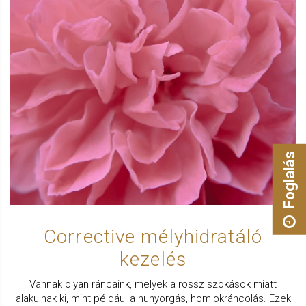
Foglalás
Corrective mélyhidratáló
kezelés
Vannak olyan ráncaink, melyek a rossz szokások miatt
alakulnak ki, mint például a hunyorgás, homlokráncolás. Ezek