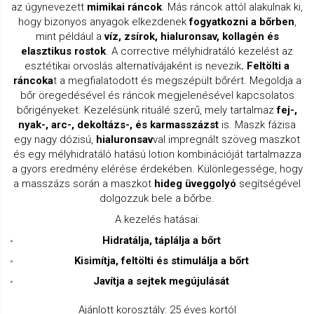
az úgynevezett
mimikai ráncok
. Más ráncok attól alakulnak ki,
hogy bizonyos anyagok elkezdenek
fogyatkozni a bőrben
,
mint például a
víz, zsírok, hialuronsav, kollagén és
elasztikus rostok
. A corrective mélyhidratáló kezelést az
esztétikai orvoslás alternatívájaként is nevezik
. Feltölti a
ráncoka
t a megfialatodott és megszépült bőrért. Megoldja a
bőr öregedésével és ráncok megjelenésével kapcsolatos
bőrigényeket. Kezelésünk rituálé szerű, mely tartalmaz
fej-,
nyak-, arc-, dekoltázs-, és karmasszázst
is. Maszk fázisa
egy nagy dózisú,
hialuronsav
val impregnált szöveg maszkot
és egy mélyhidratáló hatású lotion kombinációját tartalmazza
a gyors eredmény elérése érdekében. Különlegessége, hogy
a masszázs során a maszkot
hideg üveggolyó
segítségével
dolgozzuk bele a bőrbe.
A kezelés hatásai:
Hidratálja, táplálja a bőrt
Kisimítja, feltölti és stimulálja a bőrt
Javítja a sejtek megújulását
Ajánlott korosztály: 25 éves kortól