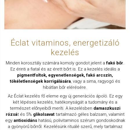
Éclat vitaminos, energetizáló
kezelés
Minden korosztály számára komoly gondot jelent a
fakó bőr
.
Ez érinti a fiatal és az érett bőrt is. Ez a kezelés ideális a
pigmentfoltok, egyenetlenségek, fakó arcszín,
tökéletlenségek korrigálására
, vagy a sima, ragyogó és
hibátlan bőr elérésére.
Az Éclat kezelés fő eleme egy új generációs ápoló. Ez egy
két lépéses kezelés, hatékonyságát a tudomány és a
természet előnyeiből meríti. A kezelésben
damaszkuszi
rózsá
t és 5%
glikolsavat
tartalmazó géles balzsam, valamint
egy
antioxidáns
hatású, polivitaminos szérum gondoskodnak
a gyönyörű bőrről. Kezelésünk rituálé szerű, mely tartalmaz