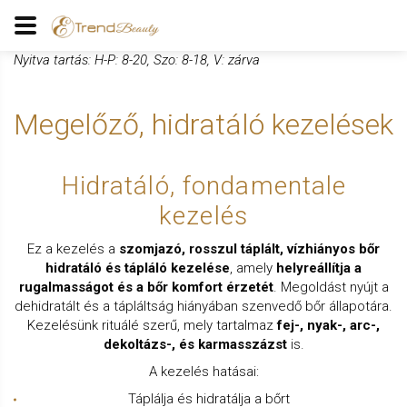
Nyitva tartás: H-P: 8-20, Szo: 8-18, V: zárva
Megelőző, hidratáló kezelések
Hidratáló, fondamentale
kezelés
Ez a kezelés a
szomjazó, rosszul táplált, vízhiányos bőr
hidratáló és tápláló kezelése
, amely
helyreállítja a
rugalmasságot és a bőr komfort érzetét
. Megoldást nyújt a
dehidratált és a tápláltság hiányában szenvedő bőr állapotára.
Kezelésünk rituálé szerű, mely tartalmaz
fej-, nyak-, arc-,
dekoltázs-, és karmasszázst
is.
A kezelés hatásai:
Táplálja és hidratálja a bőrt