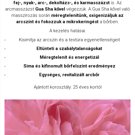
fej-, nyak-, arc-, dekoltázs-, és karmasszázst
is. Az
arcmasszázst
Gua Sha kővel
végezzük. A Gua Sha kővel való
masszírozás során
méregtelenítünk, oxigenizáljuk az
arcszínt és fokozzuk a mikrokeringést
a bőrben.
A kezelés hatásai:
Kisimítja az arcszín és a textúra egyenetlenségeit
Eltünteti a szabálytalanságokat
Méregtelenít és energetizál
Sima és kifinomult bőrfelszínt eredményez
Egységes, revitalizált arcbőr
Ajánlott korosztály: 25 éves kortól