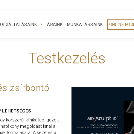
OLGÁLTATÁSAINK
ÁRAINK
MUNKATÁRSAINK
ONLINE FO
Testkezelés
és zsírbontó
ül? LEHETSÉGES
y korszerű, klinikailag igazolt
 hatékony megoldást kínál a
nak formálására. A kezelés a