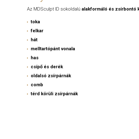
Az MDSculpt ID sokoldalú
alakformáló és zsírbontó 
toka
felkar
hát
melltartópánt vonala
has
csípő és derék
oldalsó zsírpárnák
comb
térd körüli zsírpárnák