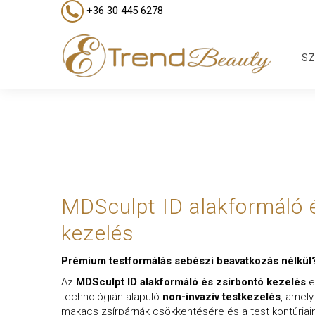
+36 30 445 6278
SZ
MDSculpt ID alakformáló 
kezelés
Prémium testformálás sebészi beavatkozás nélk
Az
MDSculpt ID alakformáló és zsírbontó kezelés
eg
technológián alapuló
non-invazív testkezelés
, amely
makacs zsírpárnák csökkentésére és a test kontúrjai