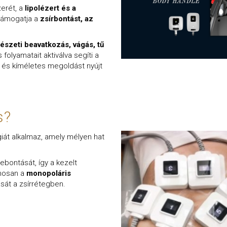
erét, a
lipolézert és a
 támogatja a
zsírbontást, az
észeti beavatkozás, vágás, tű
folyamatait aktiválva segíti a
s és kíméletes megoldást nyújt
s?
iát alkalmaz, amely mélyen hat
lebontását, így a kezelt
amosan a
monopoláris
tását a zsírrétegben.