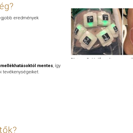
ség?
 legjobb eredmények
 mellékhatásoktól mentes
, így
pi tevékenységeiket.
tők?