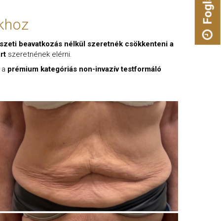
Foglalás
khoz
szeti beavatkozás nélkül szeretnék csökkenteni a
rt
szeretnének elérni.
t a
prémium kategóriás non-invazív testformáló