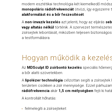
modern esztétikai technológia két kiemelkedő módsz
monopoláris rádiófrekvenciát
ötvözi, így egyszerre
alakformálást és a bőr feszesítését
.
A
non-invazív kezelés
azt jelenti, hogy az eljárás
seb
vagy altatás nélkül
történik. A szervezet természetes 
zsírsejtek lebontását, miközben teljesen biztonságo
a testformálásra.
Hogyan működik a kezelé
Az
MDSculpt ID zsírbontó kezelés
speciális hőenerg
a bőr alatti szövetekben.
A
lipolézer technológia
célzottan segíti a zsírsejtek 
területen csökken a zsír mennyisége. Ezzel párhuz
rádiófrekvencia
akár
1,5 cm mélységben
fejti ki ha
A kontrollált hőhatás:
felmelegíti a zsírsejteket