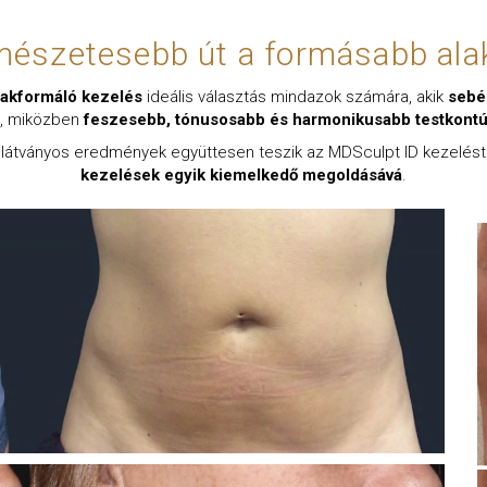
mészetesebb út a formásabb ala
lakformáló kezelés
ideális választás mindazok számára, akik
sebé
, miközben
feszesebb, tónusosabb és harmonikusabb testkontú
a látványos eredmények együttesen teszik az MDSculpt ID kezelés
kezelések egyik kiemelkedő megoldásává
.