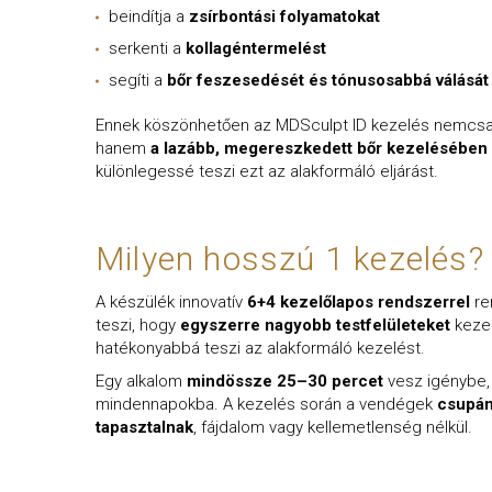
beindítja a
zsírbontási folyamatokat
serkenti a
kollagéntermelést
segíti a
bőr feszesedését és tónusosabbá válását
Ennek köszönhetően az MDSculpt ID kezelés nemcsak 
hanem
a lazább, megereszkedett bőr kezelésében 
különlegessé teszi ezt az alakformáló eljárást.
Milyen hosszú 1 kezelés?
A készülék innovatív
6+4 kezelőlapos rendszerrel
re
teszi, hogy
egyszerre nagyobb testfelületeket
kezel
hatékonyabbá teszi az alakformáló kezelést.
Egy alkalom
mindössze 25–30 percet
vesz igénybe, 
mindennapokba. A kezelés során a vendégek
csupán
tapasztalnak
, fájdalom vagy kellemetlenség nélkül.