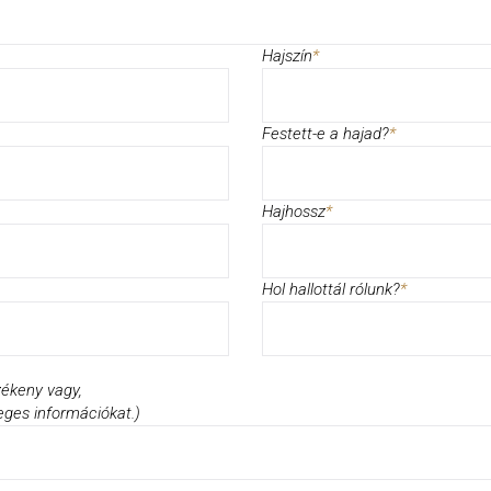
Hajszín
*
Festett-e a hajad?
*
Hajhossz
*
Hol hallottál rólunk?
*
zékeny vagy,
eges információkat.)