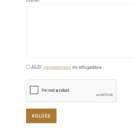
Üzenet
*
ÁSZF
megtekintése
és elfogadása
KÜLDÉS