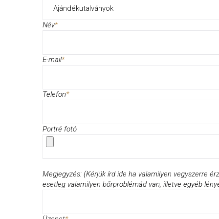
Ajándékutalványok
Név
*
E-mail
*
Telefon
*
Portré fotó
Megjegyzés: (Kérjük írd ide ha valamilyen vegyszerre ér
esetleg valamilyen bőrproblémád van, illetve egyéb lény