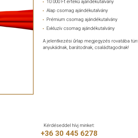
10.000 Ft értékű ajándékutalvány
Alap csomag ajándékutalvány
Prémium csomag ajándékutalvány
Exkluzív csomag ajándékutalvány
A jelentkezési űrlap megjegyzés rovatába tün
anyukádnak, barátodnak, családtagodnak!
Kérdéseddel hívj minket:
+36 30 445 6278